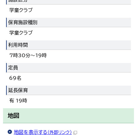
한국어
学童クラブ
简体中文
繁體中文
保育施設種別
学童クラブ
利用時間
7時30分～19時
定員
69名
延長保育
有 19時
地図
地図を表示する
（外部リンク）