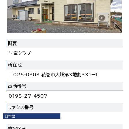
概要
学童クラブ
所在地
〒025-0303 花巻市大畑第3地割331−1
電話番号
0198-27-4507
ファクス番号
日本語
0198-29-4507
日本語
English
施設区分