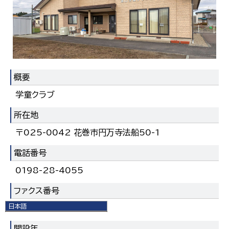
概要
学童クラブ
所在地
〒025-0042 花巻市円万寺法船50-1
電話番号
0198-28-4055
ファクス番号
日本語
0198-28-4055
日本語
English
開設年