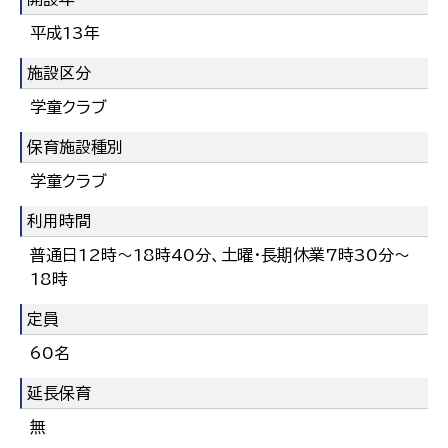
한국어
平成13年
简体中文
繁體中文
施設区分
学童クラブ
保育施設種別
学童クラブ
利用時間
普通日12時～18時40分、土曜・長期休業7時30分～
18時
定員
60名
延長保育
無