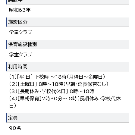
한국어
昭和63年
简体中文
繁體中文
施設区分
学童クラブ
保育施設種別
学童クラブ
利用時間
（1）［平 日］ 下校時 ～18時（月曜日～金曜日）
（2）［土曜日］ 8時～18時（早朝・延長保育なし）
（3）［長期休み・学校代休日］ 8時～18時
（4）［早朝保育］7時30分～ 8時（長期休み・学校代休
日）
定員
90名