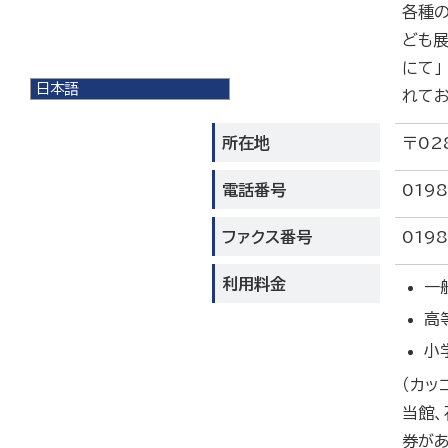
各種
ども展
にて」
日本語
れてお
日本語
English
所在地
〒02
한국어
简体中文
電話番号
0198
繁體中文
ファクス番号
0198
利用料金
一
高
小
（カッ
当館
券があ