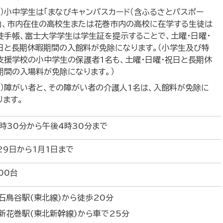
注）小中学生は「まなびキャンパスカード（含ふるさとパスポー
）」、市内在住の高校生または花巻市内の高校に在学する生徒は
徒手帳、富士大学学生は学生証を提示することで、土曜・日曜・
日と長期休暇期間の入館料が免除になります。（小学生及び特
支援学校の小中学生の保護者1名も、土曜・日曜・祝日と長期休
期間の入場料が免除になります。）
注）障がい者と、その障がい者の介護人1名は、入館料が免除に
ります。
時30分から午後4時30分まで
29日から1月1日まで
00台
R石鳥谷駅(東北線)から徒歩20分
R新花巻駅(東北新幹線)から車で25分