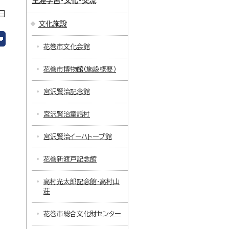
生涯学習・文化・交流
日
文化施設
花巻市文化会館
花巻市博物館（施設概要）
宮沢賢治記念館
宮沢賢治童話村
宮沢賢治イーハトーブ館
花巻新渡戸記念館
高村光太郎記念館・高村山
荘
花巻市総合文化財センター