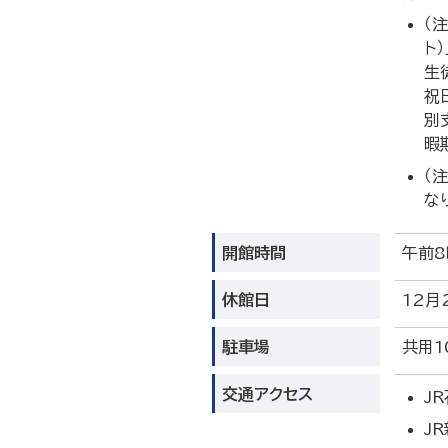
（
ト
生
祝
別
暇
（
な
開館時間
午前8
休館日
12月
駐車場
共用1
交通アクセス
J
J