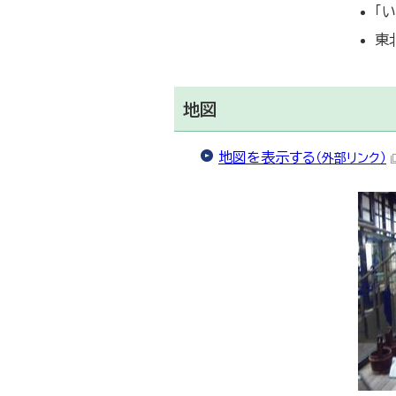
「
東
地図
地図を表示する
（外部リンク）