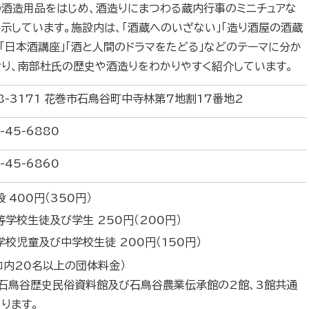
の酒造用品をはじめ、酒造りにまつわる蔵内行事のミニチュアな
示しています。施設内は、「酒蔵へのいざない」「造り酒屋の酒蔵
 「日本酒講座」「酒と人間のドラマをたどる」などのテーマに分か
り、南部杜氏の歴史や酒造りをわかりやすく紹介しています。
8-3171 花巻市石鳥谷町中寺林第7地割17番地2
-45-6880
-45-6860
般 400円（350円）
等学校生徒及び学生 250円（200円）
学校児童及び中学校生徒 200円（150円）
コ内20名以上の団体料金）
、石鳥谷歴史民俗資料館及び石鳥谷農業伝承館の2館、3館共通
ります。