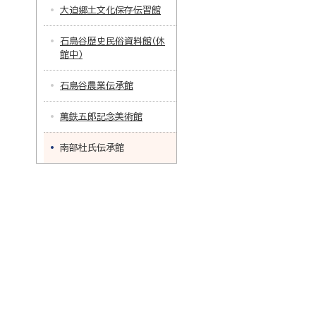
大迫郷土文化保存伝習館
石鳥谷歴史民俗資料館（休
館中）
石鳥谷農業伝承館
萬鉄五郎記念美術館
南部杜氏伝承館