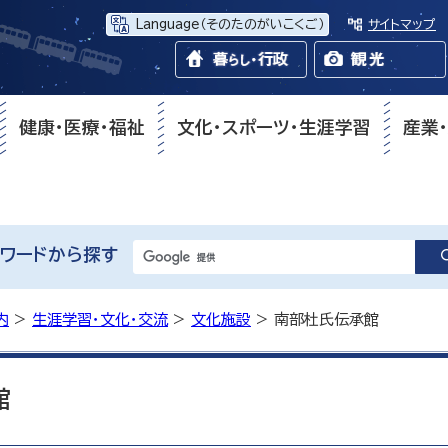
Language
（そのたのがいこくご）
サイトマップ
健康・医療・福祉
文化・スポーツ・生涯学習
産業
ワードから探す
内
>
生涯学習・文化・交流
>
文化施設
> 南部杜氏伝承館
館