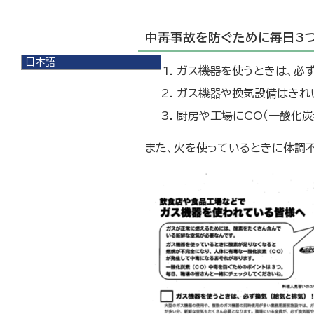
中毒事故を防ぐために毎日3つ
日本語
ガス機器を使うときは、必ず
日本語
English
ガス機器や換気設備はきれ
한국어
厨房や工場にCO（一酸化
简体中文
繁體中文
また、火を使っているときに体調