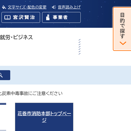
文字サイズ・配色の変更
音声読み上げ
・就労・ビジネス
酸化炭素中毒事故にご注意ください
花巻市消防本部トップペー
ジ