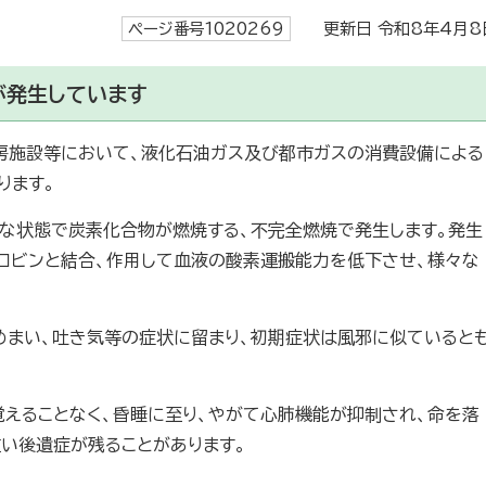
ページ番号1020269
更新日 令和8年4月8
が発生しています
房施設等において、液化石油ガス及び都市ガスの消費設備による
ります。
な状態で炭素化合物が燃焼する、不完全燃焼で発生します。発生
ロビンと結合、作用して血液の酸素運搬能力を低下させ、様々な
めまい、吐き気等の症状に留まり、初期症状は風邪に似ていると
覚えることなく、昏睡に至り、やがて心肺機能が抑制され、命を落
重い後遺症が残ることがあります。