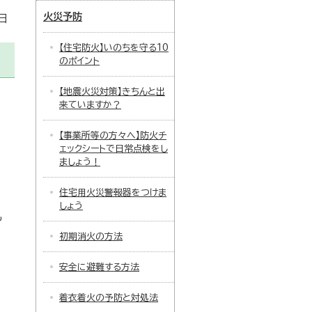
火災予防
日
【住宅防火】いのちを守る10
のポイント
【地震火災対策】きちんと出
来ていますか？
【事業所等の方々へ】防火チ
ェックシートで日常点検をし
ましょう！
住宅用火災警報器をつけま
しょう
も
初期消火の方法
安全に避難する方法
着衣着火の予防と対処法