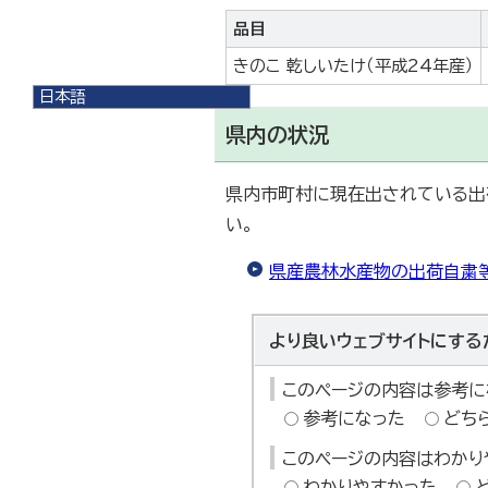
品目
きのこ 乾しいたけ（平成24年産）
日本語
日本語
県内の状況
English
한국어
简体中文
県内市町村に現在出されている出
繁體中文
い。
県産農林水産物の出荷自粛等
より良いウェブサイトにする
このページの内容は参考に
参考になった
どち
このページの内容はわかり
わかりやすかった