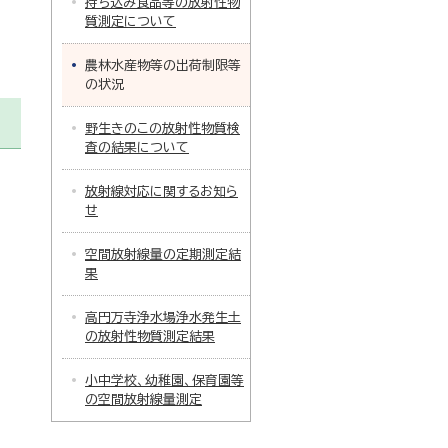
持ち込み食品等の放射性物
質測定について
農林水産物等の出荷制限等
の状況
野生きのこの放射性物質検
査の結果について
放射線対応に関するお知ら
せ
空間放射線量の定期測定結
果
高円万寺浄水場浄水発生土
の放射性物質測定結果
小中学校、幼稚園、保育園等
の空間放射線量測定