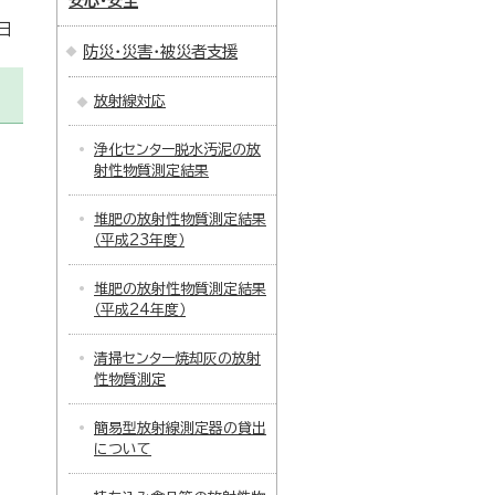
安心・安全
日
防災・災害・被災者支援
放射線対応
浄化センター脱水汚泥の放
射性物質測定結果
堆肥の放射性物質測定結果
（平成23年度）
堆肥の放射性物質測定結果
（平成24年度）
清掃センター焼却灰の放射
性物質測定
簡易型放射線測定器の貸出
について