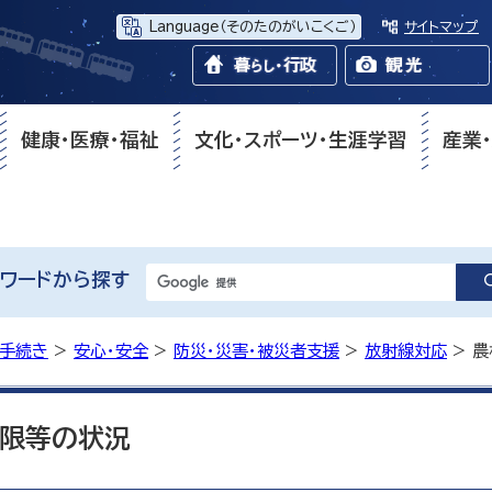
Language
（そのたのがいこくご）
サイトマップ
健康・医療・福祉
文化・スポーツ・生涯学習
産業
ワードから探す
・手続き
>
安心・安全
>
防災・災害・被災者支援
>
放射線対応
> 
限等の状況