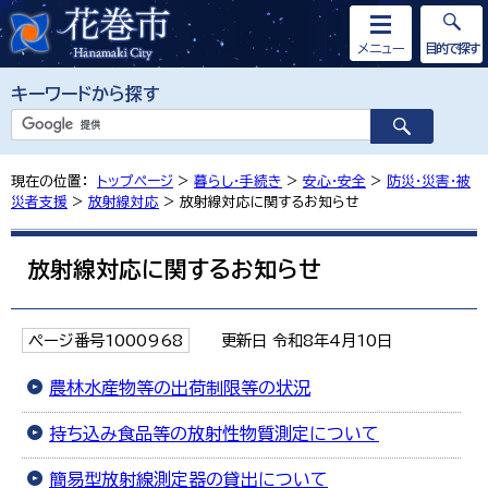
メニュー
目的で探す
キーワードから探す
現在の位置：
トップページ
>
暮らし・手続き
>
安心・安全
>
防災・災害・被
災者支援
>
放射線対応
> 放射線対応に関するお知らせ
放射線対応に関するお知らせ
ページ番号1000968
更新日 令和8年4月10日
農林水産物等の出荷制限等の状況
持ち込み食品等の放射性物質測定について
簡易型放射線測定器の貸出について