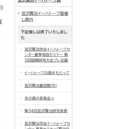
宮沢賢治イーハトーブ館
日
宮沢賢治イーハトーブ館催
し案内
域
下記催しは終了いたしまし
た
宮沢賢治学会イーハトーブセ
ンター夏季特設セミナー 第
5回国際研究大会プレ企画
イーハトーブの風をもらって
宮沢賢治童話館（8）
冬の森の音楽会Ⅱ
第34回宮沢賢治研究発表
宮沢賢治学会イーハトーブセ