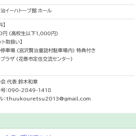
治イーハトーブ館 ホール
料】
00円 (高校生以下1,000円)
ット取扱い】
停車場 (宮沢賢治童話村駐車場内) 特典付き
プラザ (花巻市定住交流センター)
会 代表 鈴木和章
号：090-2849-1418
：thuukouretsu2013@gmail.com