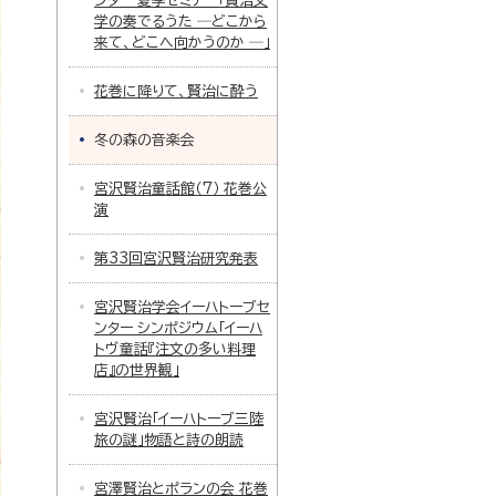
ンター 夏季セミナー「賢治文
学の奏でるうた ─どこから
来て、どこへ向かうのか ─」
花巻に降りて、賢治に酔う
冬の森の音楽会
宮沢賢治童話館（7） 花巻公
演
第33回宮沢賢治研究発表
宮沢賢治学会イーハトーブセ
ンター シンポジウム「イーハ
トヴ童話『注文の多い料理
店』の世界観」
宮沢賢治「イーハトーブ三陸
旅の謎」物語と詩の朗読
宮澤賢治とポランの会 花巻