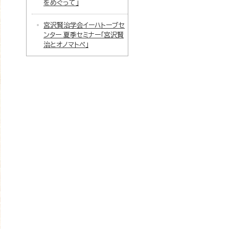
をめぐって」
宮沢賢治学会イーハトーブセ
ンター 夏季セミナー「宮沢賢
治とオノマトペ」