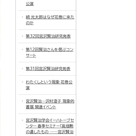
公演
続 光太郎はなぜ花巻に来た
のか
第32回宮沢賢治研究発表
第12回賢治さんを偲ぶコン
サート
第31回宮沢賢治研究発表
わたくしという現象 花巻公
演
宮沢賢治―沢村澄子 現象的
書展 関連イベント
宮沢賢治学会イーハトーブセ
ンター 春季セミナー「高畑勲
の遺したもの ――宮沢賢治