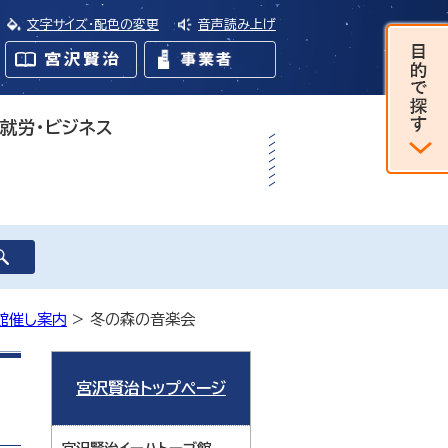
文字サイズ・配色の変更
音声読み上げ
・就労・ビジネス
館催し案内
> 冬の森の音楽会
宮沢賢治トップページ