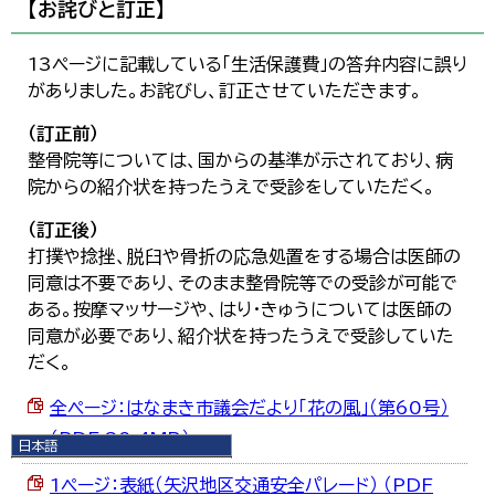
【お詫びと訂正】
13ページに記載している「生活保護費」の答弁内容に誤り
がありました。お詫びし、訂正させていただきます。
（訂正前）
整骨院等については、国からの基準が示されており、病
院からの紹介状を持ったうえで受診をしていただく。
（訂正後）
打撲や捻挫、脱臼や骨折の応急処置をする場合は医師の
同意は不要であり、そのまま整骨院等での受診が可能で
ある。按摩マッサージや、はり・きゅうについては医師の
同意が必要であり、紹介状を持ったうえで受診していた
だく。
全ページ：はなまき市議会だより「花の風」（第60号）
（PDF 30.4MB）
日本語
日本語
1ページ：表紙（矢沢地区交通安全パレード） （PDF
English