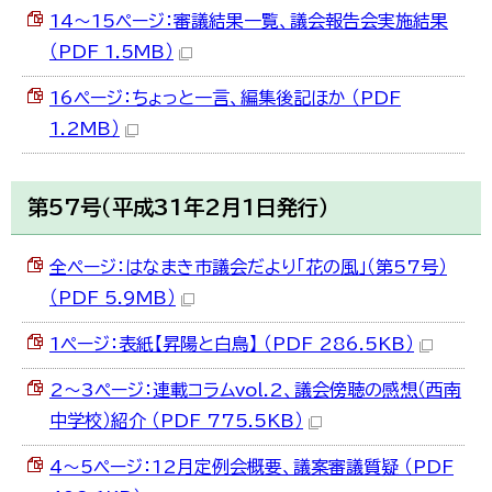
14～15ページ：審議結果一覧、議会報告会実施結果
（PDF 1.5MB）
16ページ：ちょっと一言、編集後記ほか （PDF
1.2MB）
第57号（平成31年2月1日発行）
全ページ：はなまき市議会だより「花の風」（第57号）
（PDF 5.9MB）
1ページ：表紙【昇陽と白鳥】 （PDF 286.5KB）
2～3ページ：連載コラムvol.2、議会傍聴の感想（西南
中学校）紹介 （PDF 775.5KB）
4～5ページ：12月定例会概要、議案審議質疑 （PDF