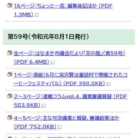
16ページ：ちょっと一言、編集後記ほか （PDF
1.3MB）
第59号（令和元年8月1日発行）
全ページ：はなまき市議会だより「花の風」（第59号）
（PDF 6.4MB）
1ページ：表紙（6月に宮沢賢治童話村で開催されたコ
ーヒーフェスティバル） （PDF 398.8KB）
2～3ページ：連載コラムvol.4、議案審議質疑 （PDF
583.9KB）
4～5ページ：主な可決議案と質疑、審議結果ほか
（PDF 752.0KB）