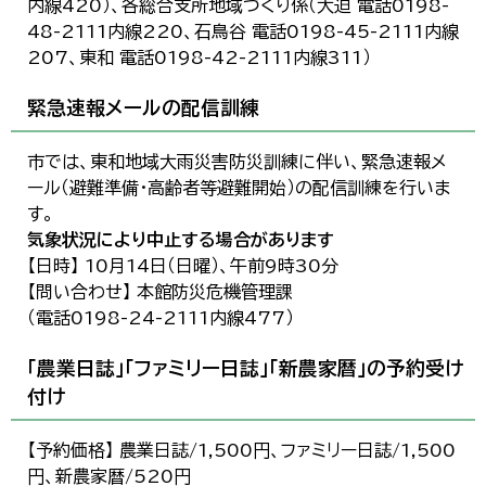
内線420）、各総合支所地域づくり係（大迫 電話0198-
48-2111内線220、石鳥谷 電話0198-45-2111内線
207、東和 電話0198-42-2111内線311）
緊急速報メールの配信訓練
市では、東和地域大雨災害防災訓練に伴い、緊急速報メ
ール（避難準備・高齢者等避難開始）の配信訓練を行いま
す。
気象状況により中止する場合があります
【日時】 10月14日（日曜）、午前9時30分
【問い合わせ】 本館防災危機管理課
（電話0198-24-2111内線477）
「農業日誌」「ファミリー日誌」「新農家暦」の予約受け
付け
【予約価格】 農業日誌/1,500円、ファミリー日誌/1,500
円、新農家暦/520円