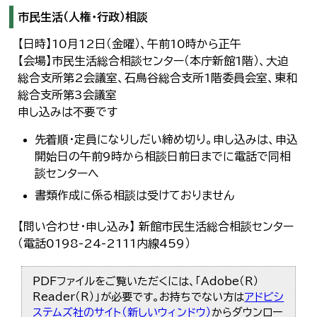
市民生活（人権・行政）相談
【日時】10月12日（金曜）、午前10時から正午
【会場】市民生活総合相談センター（本庁新館1階）、大迫
総合支所第2会議室、石鳥谷総合支所1階委員会室、東和
総合支所第3会議室
申し込みは不要です
先着順・定員になりしだい締め切り。申し込みは、申込
開始日の午前9時から相談日前日までに電話で同相
談センターへ
書類作成に係る相談は受けておりません
【問い合わせ・申し込み】 新館市民生活総合相談センター
（電話0198-24-2111内線459）
PDFファイルをご覧いただくには、「Adobe（R）
Reader（R）」が必要です。お持ちでない方は
アドビシ
ステムズ社のサイト（新しいウィンドウ）
からダウンロー