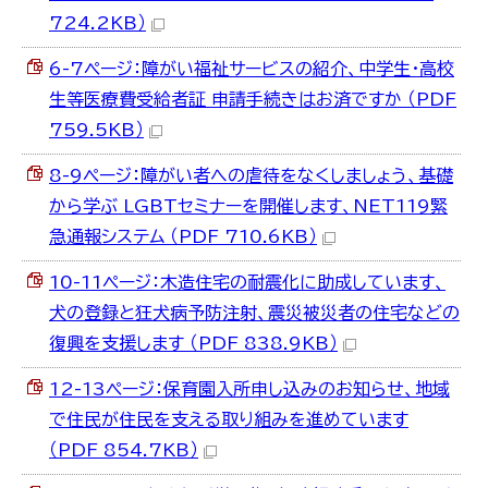
한국어
724.2KB）
简体中文
繁體中文
6-7ページ：障がい福祉サービスの紹介、中学生・高校
生等医療費受給者証 申請手続きはお済ですか （PDF
759.5KB）
8-9ページ：障がい者への虐待をなくしましょう、基礎
から学ぶ LGBTセミナーを開催します、NET119緊
急通報システム （PDF 710.6KB）
10-11ページ：木造住宅の耐震化に助成しています、
犬の登録と狂犬病予防注射、震災被災者の住宅などの
復興を支援します （PDF 838.9KB）
12-13ページ：保育園入所申し込みのお知らせ、地域
で住民が住民を支える取り組みを進めています
（PDF 854.7KB）