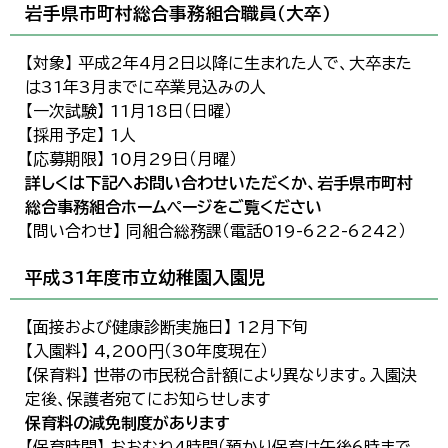
岩手県市町村総合事務組合職員（大卒）
【対象】 平成2年4月2日以降に生まれた人で、大卒また
は31年3月までに卒業見込みの人
【一次試験】 11月18日（日曜）
【採用予定】 1人
【応募期限】 10月29日（月曜）
詳しくは下記へお問い合わせいただくか、岩手県市町村
総合事務組合ホームページをご覧ください
【問い合わせ】 同組合総務課（電話019-622-6242）
平成31年度市立幼稚園入園児
【面接および健康診断実施日】 12月下旬
【入園料】 4,200円（30年度現在）
【保育料】 世帯の市民税合計額により異なります。入園決
定後、保護者宛てにお知らせします
保育料の減免制度があります
【保育時間】 おおむね4時間（預かり保育は午後6時まで