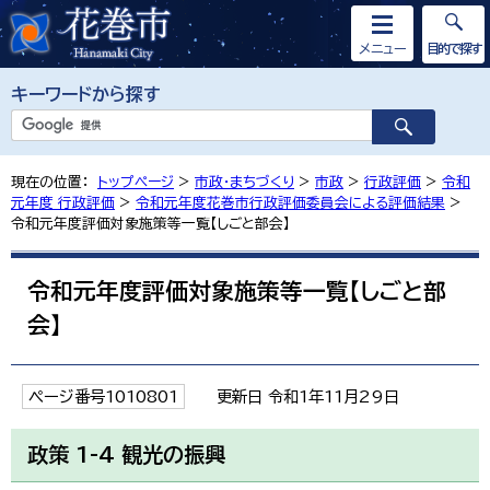
メニュー
目的で探す
キーワードから探す
現在の位置：
トップページ
>
市政・まちづくり
>
市政
>
行政評価
>
令和
元年度 行政評価
>
令和元年度花巻市行政評価委員会による評価結果
>
令和元年度評価対象施策等一覧【しごと部会】
令和元年度評価対象施策等一覧【しごと部
会】
ページ番号1010801
更新日 令和1年11月29日
政策 1-4 観光の振興