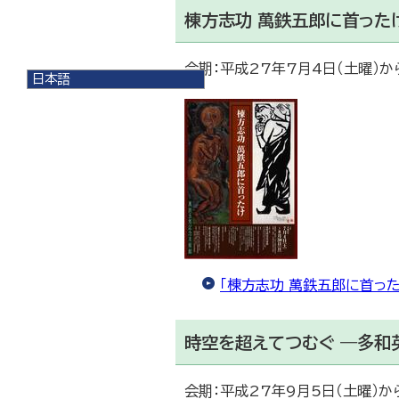
棟方志功 萬鉄五郎に首った
会期：平成27年7月4日（土曜）か
日本語
日本語
English
한국어
简体中文
繁體中文
「棟方志功 萬鉄五郎に首った
時空を超えてつむぐ ―多和英
会期：平成27年9月5日（土曜）から