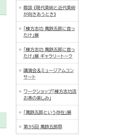
鼎談 《現代美術と近代美術
が向きあうとき》
「棟方志功 萬鉄五郎に首っ
たけ」展
「棟方志功 萬鉄五郎に首っ
たけ」展 ギャラリートーク
講演会＆ミュージアムコン
サート
ワークショップ「棟方志功流
お茶の楽しみ」
「萬鉄五郎という存在」展
第35回 萬鉄五郎祭