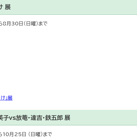
け 展
ら8月30日（日曜）まで
け」展
子vs放菴・達吉・鉄五郎 展
10月25日 （日曜）まで