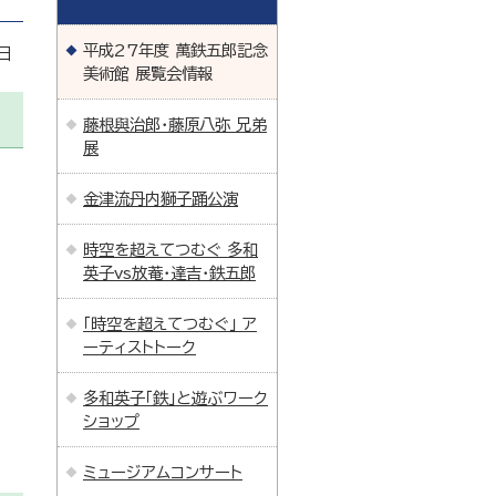
平成27年度 萬鉄五郎記念
日
美術館 展覧会情報
藤根與治郎・藤原八弥 兄弟
展
金津流丹内獅子踊公演
時空を超えてつむぐ 多和
英子vs放菴・達吉・鉄五郎
「時空を超えてつむぐ」 ア
ーティストトーク
多和英子「鉄」と遊ぶワーク
ショップ
ミュージアムコンサート