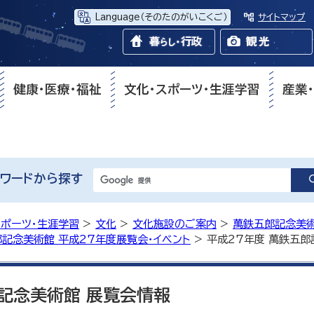
Language
（そのたのがいこくご）
サイトマップ
健康・医療・福祉
文化・スポーツ・生涯学習
産業
ワードから探す
スポーツ・生涯学習
>
文化
>
文化施設のご案内
>
萬鉄五郎記念美
記念美術館 平成27年度展覧会・イベント
> 平成27年度 萬鉄五
郎記念美術館 展覧会情報