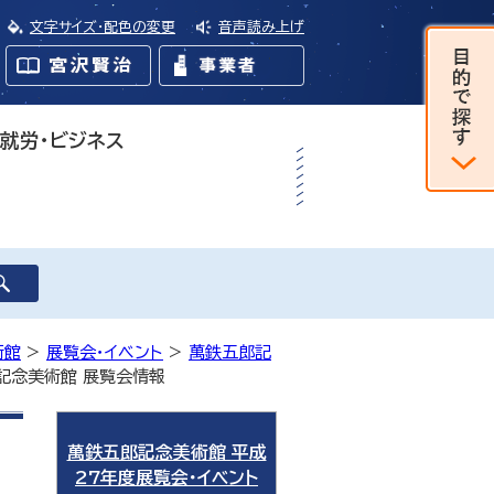
文字サイズ・配色の変更
音声読み上げ
・就労・ビジネス
術館
>
展覧会・イベント
>
萬鉄五郎記
郎記念美術館 展覧会情報
萬鉄五郎記念美術館 平成
27年度展覧会・イベント