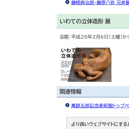
藤根與治郎・藤原八弥 兄弟
いわての立体造形 展
会期：平成28年2月6日（土曜）か
関連情報
萬鉄五郎記念美術館トップペ
より良いウェブサイトにする