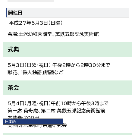
開催日
平成27年5月3日（日曜）
会場:土沢幼稚園講堂、萬鉄五郎記念美術館
式典
5月3日（日曜・祝日） 午後2時から2時30分まで
献花、「鉄人独語」朗読など
茶会
5月4日（月曜・祝日）午前10時から午後3時まで
第一席 荷舟庵、第二席 萬鉄五郎記念美術館前
お茶券:700円
日本語
実施団体:東和町茶道研究会
日本語
English