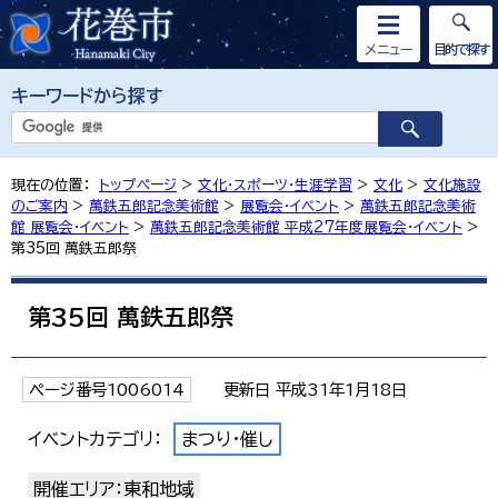
メニュー
目的で探す
キーワードから探す
現在の位置：
トップページ
>
文化・スポーツ・生涯学習
>
文化
>
文化施設
のご案内
>
萬鉄五郎記念美術館
>
展覧会・イベント
>
萬鉄五郎記念美術
館 展覧会・イベント
>
萬鉄五郎記念美術館 平成27年度展覧会・イベント
>
第35回 萬鉄五郎祭
第35回 萬鉄五郎祭
ページ番号1006014
更新日 平成31年1月18日
イベントカテゴリ：
まつり・催し
開催エリア：東和地域