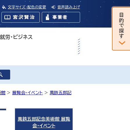
文字サイズ・配色の変更
音声読み上げ
・就労・ビジネス
術館
>
展覧会・イベント
>
萬鉄五郎記
萬鉄五郎記念美術館 展覧
会・イベント