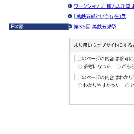
ワークショップ「棟方志功流 
「萬鉄五郎という存在」展
日本語
第35回 萬鉄五郎祭
日本語
English
より良いウェブサイトにする
한국어
简体中文
繁體中文
このページの内容は参考に
参考になった
どち
このページの内容はわかり
わかりやすかった