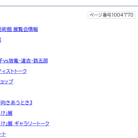
ページ番号1004778
美術館 展覧会情報
展
vs放菴・達吉・鉄五郎
ティストトーク
ョップ
が向きあうとき》
け」展
け」展 ギャラリートーク
ート