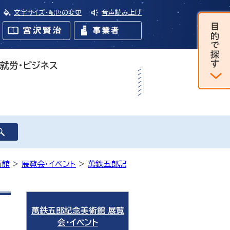
文字サイズ・配色の変更
音声読み上げ
・就労・ビジネス
術館
>
展覧会・イベント
>
萬鉄五郎記
萬鉄五郎記念美術館 展覧
会・イベント