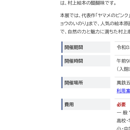
は、村上絵本の醍醐味です。
本展では、代表作「ヤマメのピンク
ョウのいのり』まで、人気の絵本原
で、自然の力と魅力に満ちた村上
開催期間
令和8
開催時間
午前9
（入館
開催場所
萬鉄
利用案
費用
必要
一 般 
高校・
小・中