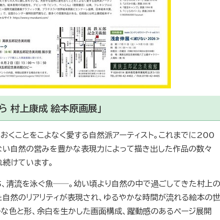
ら 村上康成 絵本原画展」
おくことをこよなく愛する自然派アーティスト。これまでに200
ない自然の営みを豊かな表現力によって描き出した作品の数々
れ続けています。
ち、清流を泳ぐ魚──。幼い頃より自然の中で過ごしてきた村上
た自然のリアリティが表現され、ゆるやかな時間が流れる絵本の
ルな色と形、余白を生かした画面構成、躍動感のあるページ展開