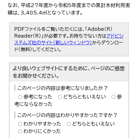
한국어
なお、平成27年度から令和5年度までの累計木材利用実
简体中文
績は、3,485.4㎥となっています。
繁體中文
PDFファイルをご覧いただくには、「Adobe（R）
Reader（R）」が必要です。お持ちでない方は
アドビシ
ステムズ社のサイト（新しいウィンドウ）
からダウンロー
ド（無料）してください。
より良いウェブサイトにするために、ページのご感想
をお聞かせください。
このページの内容は参考になりましたか？
参考になった
どちらともいえない
参
考にならなかった
このページの内容はわかりやすかったですか？
わかりやすかった
どちらともいえない
わかりにくかった