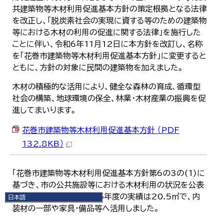
共建築物等木材利用促進基本方針の策定根拠となる法律
を改正し、「脱炭素社会の実現に資する等のための建築物
等における木材の利用の促進に関する法律」を施行した
ことに伴い、令和6年11月12日に本方針を改訂し、名称
を「花巻市建築物等木材利用促進基本方針」に変更すると
ともに、方針の対象に民間の建築物を加えました。
木材の積極的な活用により、健全な森林の育成、循環型
社会の構築、地球環境の保全、林業・木材産業の振興を促
進してまいります。
花巻市建築物等木材利用促進基本方針 （PDF
132.8KB）
「花巻市建築物等木材利用促進基本方針第6の3の(1)に
基づき、市の公共施設等における木材利用の状況を公表
することとしており、令和5年度の実績は20.5㎥で、内
日本語
日本語
装材の一部や家具・備品等へ活用しました。
English