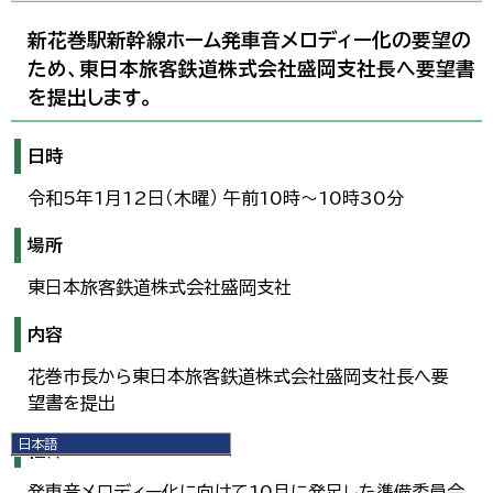
新花巻駅新幹線ホーム発車音メロディー化の要望の
ため、東日本旅客鉄道株式会社盛岡支社長へ要望書
を提出します。
日時
令和5年1月12日（木曜） 午前10時～10時30分
場所
東日本旅客鉄道株式会社盛岡支社
内容
花巻市長から東日本旅客鉄道株式会社盛岡支社長へ要
望書を提出
日本語
経緯
日本語
English
発車音メロディー化に向けて10月に発足した準備委員会