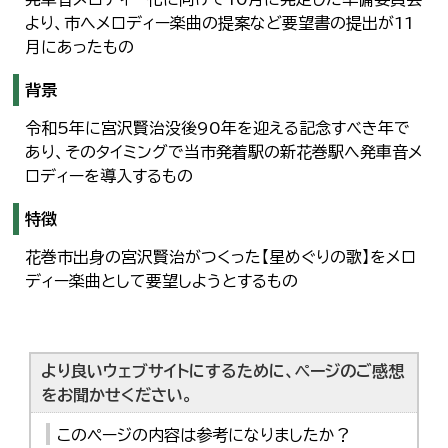
한국어
より、市へメロディー楽曲の提案など要望書の提出が11
简体中文
月にあったもの
繁體中文
背景
令和5年に宮沢賢治没後90年を迎える記念すべき年で
あり、そのタイミングで当市発着駅の新花巻駅へ発車音メ
ロディーを導入するもの
特徴
花巻市出身の宮沢賢治がつくった【星めぐりの歌】をメロ
ディー楽曲として要望しようとするもの
より良いウェブサイトにするために、ページのご感想
をお聞かせください。
このページの内容は参考になりましたか？