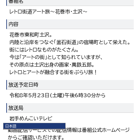
番組名
レトロ街道アート旅～花巻市・土沢～
内容
花巻市東和町土沢。
内陸と沿岸をつなぐ「釜石街道」の宿場町として栄えた。
街にはレトロなものがたくさん。
今は「アートの街」として知られていますが、
その原点は土沢出身の画家・萬鉄五郎。
レトロとアートが融合する街をぶらり旅！
放送予定日時
令和8年5月23日(土曜)午後6時30分から
放送局
岩手めんこいテレビ
日本語
動画配信サービスでの配信情報は番組公式ホームページ
日本語
からご確認いただけます。
English