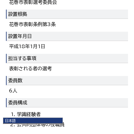
花巻市表彰選考委員会
設置根拠
花巻市表彰条例第3条
設置年月日
平成18年1月1日
担当する事項
表彰される者の選考
委員数
6人
委員構成
学識経験者
日本語
公共的団体等の役職員
日本語
English