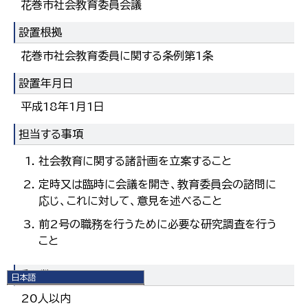
花巻市社会教育委員会議
設置根拠
花巻市社会教育委員に関する条例第1条
設置年月日
平成18年1月1日
担当する事項
社会教育に関する諸計画を立案すること
定時又は臨時に会議を開き、教育委員会の諮問に
応じ、これに対して、意見を述べること
前2号の職務を行うために必要な研究調査を行う
こと
委員数
日本語
日本語
20人以内
English