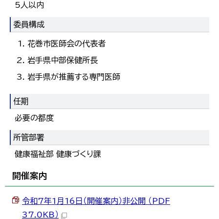
5人以内
한국어
简体中文
委員構成
繁體中文
花巻市医師会の代表者
岩手県中部保健所長
岩手県が推薦する専門医師
任期
必要の都度
所管部署
健康福祉部 健康づくり課
開催案内
令和7年1月16日（開催案内）非公開 （PDF
37.0KB）