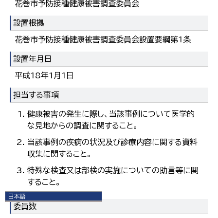
花巻市予防接種健康被害調査委員会
設置根拠
花巻市予防接種健康被害調査委員会設置要綱第1条
設置年月日
平成18年1月1日
担当する事項
健康被害の発生に際し、当該事例について医学的
な見地からの調査に関すること。
当該事例の疾病の状況及び診療内容に関する資料
収集に関すること。
特殊な検査又は部検の実施についての助言等に関
すること。
日本語
委員数
日本語
English