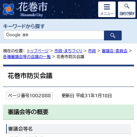
メニュー
目的で探す
キーワードから探す
現在の位置：
トップページ
>
市政・まちづくり
>
市政
>
審議会・委員会
>
各種審議会等の会議の一覧
> 花巻市防災会議
花巻市防災会議
ページ番号1002888
更新日 平成31年1月18日
審議会等の概要
審議会等名