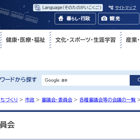
Language
（そのたのがいこくご）
サイトマップ
健康・医療・福祉
文化・スポーツ・生涯学習
産業
ワードから探す
まちづくり
>
市政
>
審議会・委員会
>
各種審議会等の会議の一覧
員会