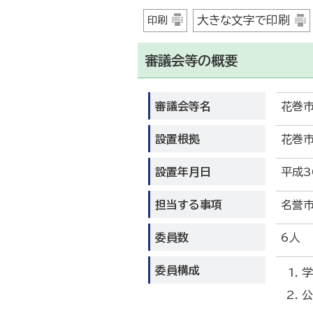
大きな文字で印刷
印刷
審議会等の概要
審議会等名
花巻
設置根拠
花巻
設置年月日
平成3
担当する事項
名誉
委員数
6人
委員構成
学
公