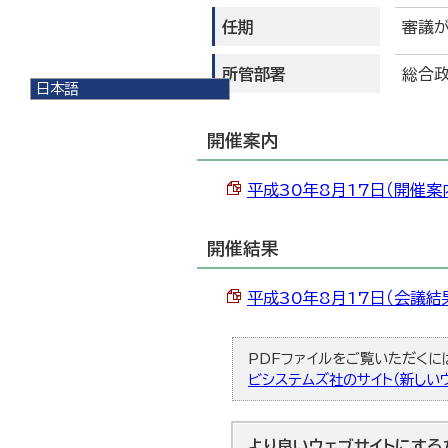
任期
審議
所管部署
総合
日本語
日本語
English
開催案内
한국어
简体中文
平成30年8月17日（開催案内）
繁體中文
開催結果
平成30年8月17日（会議結果
PDFファイルをご覧いただくには、
ビシステムズ社のサイト（新しいウ
より良いウェブサイトにする