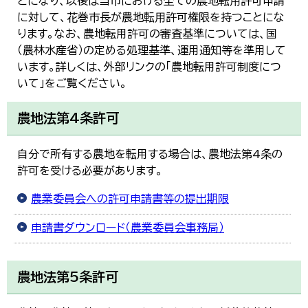
とになり、以後は当市における全ての農地転⽤許可申請
한국어
に対して、花巻市長が農地転⽤許可権限を持つことにな
简体中文
ります。なお、農地転用許可の審査基準については、国
繁體中文
（農林水産省）の定める処理基準、運用通知等を準用して
います。詳しくは、外部リンクの「農地転用許可制度につ
いて」をご覧ください。
農地法第4条許可
自分で所有する農地を転用する場合は、農地法第4条の
許可を受ける必要があります。
農業委員会への許可申請書等の提出期限
申請書ダウンロード（農業委員会事務局）
農地法第5条許可