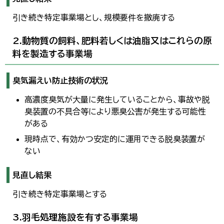
한국어
简体中文
引き続き特定事業場とし、規模要件を撤廃する
繁體中文
2.動物質の飼料、肥料若しくは油脂又はこれらの原
料を製造する事業場
臭気漏えい防止技術の状況
高濃度臭気が大量に発生していることから、事故や脱
臭装置の不具合等により悪臭公害が発生する可能性
がある
現時点で、有効かつ安定的に運用できる脱臭装置が
ない
見直し結果
引き続き特定事業場とする
3.羽毛処理施設を有する事業場