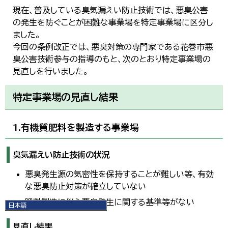
現在、普及している臭気漏えい防止技術では、悪臭公害
の発生を防ぐことが困難な事業場を特定事業場に区分し
ました。
今回の条例改正では、悪臭対策の専門家である花巻市悪
臭公害技術参与の指導のもと、次のとおり特定事業場の
見直しを行いました。
特定事業場の見直し結果
1.有機質肥料を製造する事業場
臭気漏えい防止技術の状況
悪臭発生源の気密性を保持することが難しい等、有効
な悪臭防止対策が確立していない
肥料製造に伴う悪臭発生に関する基準等がない
日本語
日本語
English
見直し結果