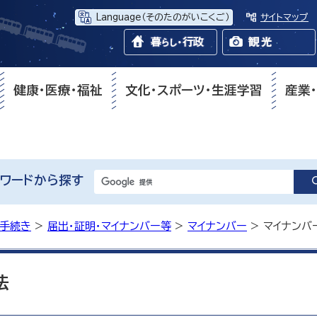
Language
（そのたのがいこくご）
サイトマップ
健康・医療・福祉
文化・スポーツ・生涯学習
産業
ワードから探す
・手続き
>
届出・証明・マイナンバー等
>
マイナンバー
> マイナンバ
法