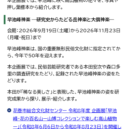
本企画展では、早池峰に咲く高山植物の花々を、写真や
押し葉標本から紹介します。
早池峰神楽 ―研究史からたどる岳神楽と大償神楽―
会期：2026年9月19日（土曜）から2026年11月23日
（月曜・祝日）まで
早池峰神楽は、国の重要無形民俗文化財に指定されてか
ら、今年で50年を迎えます。
本企画展では、民俗芸能研究者である本田安次や森口多
里の調査研究をたどり、記録された早池峰神楽の姿をた
どります。
本田が「稀なる美しさ」と表現した、早池峰神楽の姿を研
究成果から探り、展示・紹介します。
花巻市総合文化財センター 令和8年度 企画展「早池
峰・花の百名山ー山博コレクションで楽しむ高山植物
ー」（令和8年6月6日から令和8年8月23日）を開催し