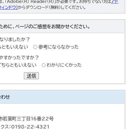
「Adobe（R） Reader（R）」が必要です。お持ちでない方は
アド
ィンドウ）
からダウンロード（無料）してください。
ために、ページのご感想をお聞かせください。
なりましたか？
らともいえない
参考にならなかった
やすかったですか？
どちらともいえない
わかりにくかった
送信
合わせ
巻市若葉町三丁目16番22号
ァクス：0198-22-4321