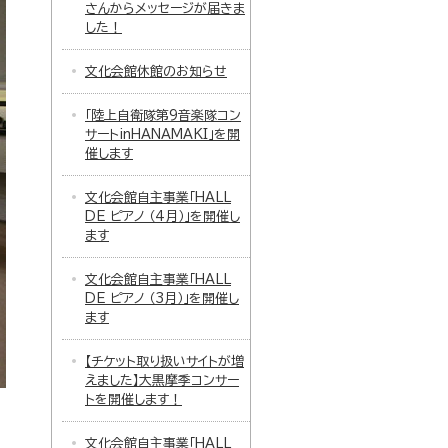
さんからメッセージが届きま
した！
文化会館休館のお知らせ
「陸上自衛隊第9音楽隊コン
サートinHANAMAKI」を開
催します
文化会館自主事業「HALL
DE ピアノ （4月）」を開催し
ます
文化会館自主事業「HALL
DE ピアノ （3月）」を開催し
ます
【チケット取り扱いサイトが増
えました】大黒摩季コンサー
トを開催します！
文化会館自主事業「HALL