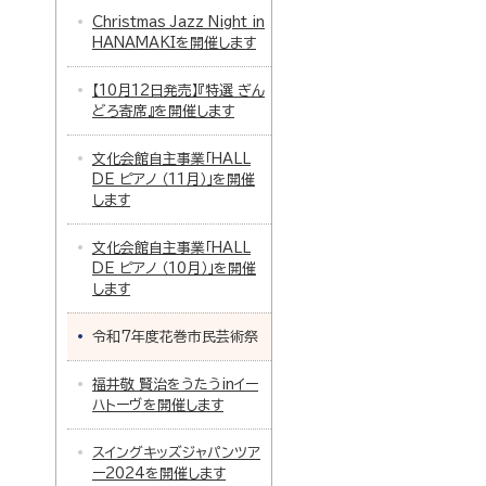
Christmas Jazz Night in
HANAMAKIを開催します
【10月12日発売】『特選 ぎん
どろ寄席』を開催します
文化会館自主事業「HALL
DE ピアノ （11月）」を開催
します
文化会館自主事業「HALL
DE ピアノ （10月）」を開催
します
令和7年度花巻市民芸術祭
福井敬 賢治をうたうinイー
ハトーヴを開催します
スイングキッズジャパンツア
ー2024を開催します