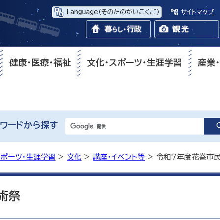
Language
（そのたのがいこくご）
サイトマップ
健康・医療・福祉
文化・スポーツ・生涯学習
産業
ワードから探す
スポーツ・生涯学習
>
文化
>
講座・イベント等
> 令和7年度花巻市
術祭