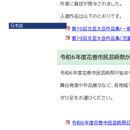
作者に賞状が授与されました。
入選作品は以下のとおりです。
日本語
第19回文芸大会作品集(一般の部
日本語
English
第19回文芸大会作品集（児童生
한국어
简体中文
繁體中文
令和6年度花巻市民芸術祭が
令和6年度花巻市民芸術祭が始ま
舞台発表や作品展示など、各地域
ぜひ足をお運びください。
令和6年度花巻市民芸術祭日程 