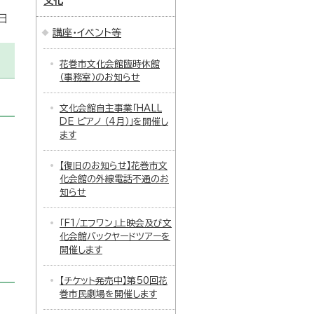
文化
日
講座・イベント等
花巻市文化会館臨時休館
（事務室）のお知らせ
文化会館自主事業「HALL
DE ピアノ （4月）」を開催し
ます
【復旧のお知らせ】花巻市文
化会館の外線電話不通のお
知らせ
「F1/エフワン」上映会及び文
化会館バックヤードツアーを
開催します
【チケット発売中】第50回花
巻市民劇場を開催します