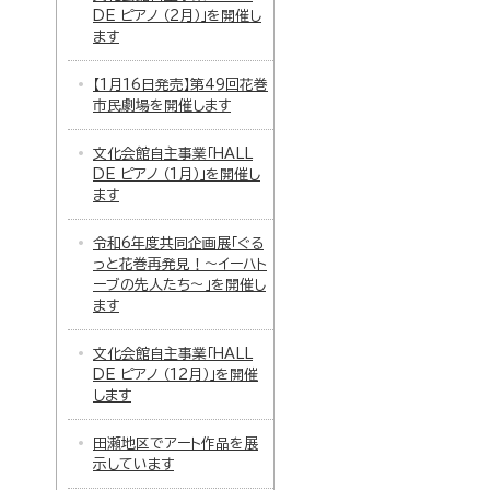
DE ピアノ （2月）」を開催し
ます
【1月16日発売】第49回花巻
市民劇場を開催します
文化会館自主事業「HALL
DE ピアノ （1月）」を開催し
ます
令和6年度共同企画展「ぐる
っと花巻再発見！～イーハト
ーブの先人たち～」を開催し
ます
文化会館自主事業「HALL
DE ピアノ （12月）」を開催
します
田瀬地区でアート作品を展
示しています