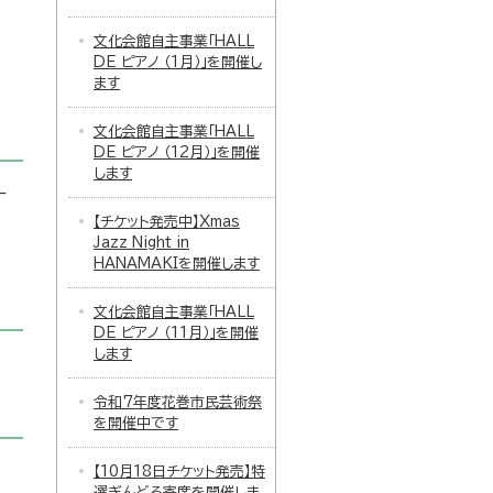
文化会館自主事業「HALL
DE ピアノ （1月）」を開催し
ます
文化会館自主事業「HALL
DE ピアノ （12月）」を開催
します
ー
【チケット発売中】Xmas
Jazz Night in
HANAMAKIを開催します
文化会館自主事業「HALL
DE ピアノ （11月）」を開催
します
令和7年度花巻市民芸術祭
を開催中です
【10月18日チケット発売】特
選ぎんどろ寄席を開催しま