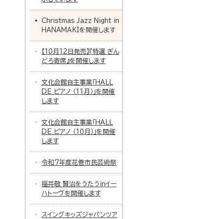
Christmas Jazz Night in
HANAMAKIを開催します
【10月12日発売】『特選 ぎん
どろ寄席』を開催します
文化会館自主事業「HALL
DE ピアノ （11月）」を開催
します
文化会館自主事業「HALL
DE ピアノ （10月）」を開催
します
令和7年度花巻市民芸術祭
福井敬 賢治をうたうinイー
ハトーヴを開催します
スイングキッズジャパンツア