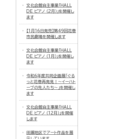
文化会館自主事業「HALL
DE ピアノ （2月）」を開催し
ます
【1月16日発売】第49回花巻
市民劇場を開催します
文化会館自主事業「HALL
DE ピアノ （1月）」を開催し
ます
令和6年度共同企画展「ぐる
っと花巻再発見！～イーハト
ーブの先人たち～」を開催し
ます
文化会館自主事業「HALL
DE ピアノ （12月）」を開催
します
田瀬地区でアート作品を展
示しています