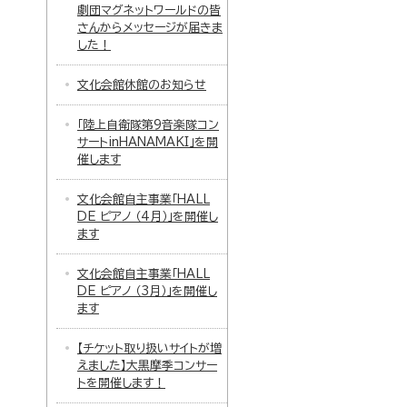
劇団マグネットワールドの皆
さんからメッセージが届きま
した！
文化会館休館のお知らせ
「陸上自衛隊第9音楽隊コン
サートinHANAMAKI」を開
催します
文化会館自主事業「HALL
DE ピアノ （4月）」を開催し
ます
文化会館自主事業「HALL
DE ピアノ （3月）」を開催し
ます
【チケット取り扱いサイトが増
えました】大黒摩季コンサー
トを開催します！