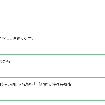
当館にご連絡ください
0時から
正時堂、砂田屋石鳥谷店、伊藤精、佐々長醸造