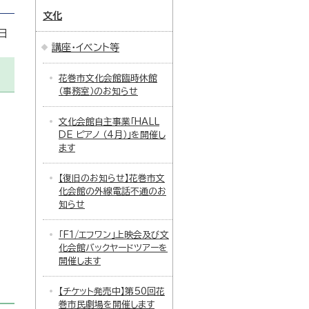
文化
日
講座・イベント等
花巻市文化会館臨時休館
（事務室）のお知らせ
文化会館自主事業「HALL
DE ピアノ （4月）」を開催し
ます
【復旧のお知らせ】花巻市文
化会館の外線電話不通のお
知らせ
「F1/エフワン」上映会及び文
化会館バックヤードツアーを
開催します
【チケット発売中】第50回花
巻市民劇場を開催します