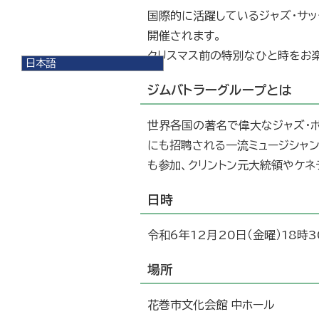
国際的に活躍しているジャズ・サッ
開催されます。
クリスマス前の特別なひと時をお
日本語
日本語
ジムバトラーグループとは
English
한국어
简体中文
世界各国の著名で偉大なジャズ・
繁體中文
にも招聘される一流ミュージシャン
も参加、クリントン元大統領やケネ
日時
令和6年12月20日（金曜）18時3
場所
花巻市文化会館 中ホール