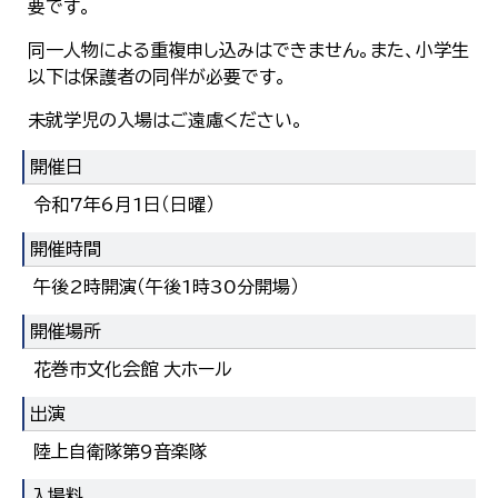
要です。
한국어
简体中文
同一人物による重複申し込みはできません。また、小学生
繁體中文
以下は保護者の同伴が必要です。
未就学児の入場はご遠慮ください。
開催日
令和7年6月1日（日曜）
開催時間
午後2時開演（午後1時30分開場）
開催場所
花巻市文化会館 大ホール
出演
陸上自衛隊第9音楽隊
入場料