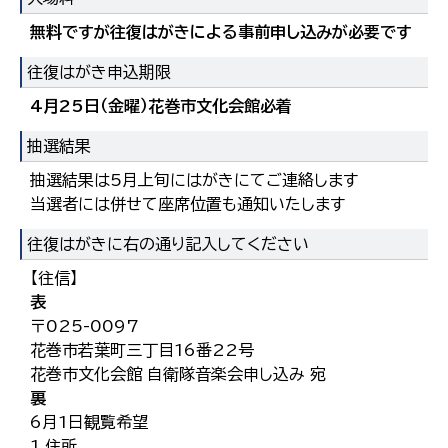
無料ですが往復はがきによる事前申し込みが必要です
往復はがき申込期限
4月25日（金曜）花巻市文化会館必着
抽選結果
抽選結果は5月上旬にはがきにてご連絡します
当選者には併せて座席位置も通知いたします
往復はがきに右の通り記入してください
【往信】
表
〒025-0097
花巻市若葉町三丁目16番22号
花巻市文化会館 自衛隊音楽会申し込み 宛
裏
6月1日観覧希望
1.住所