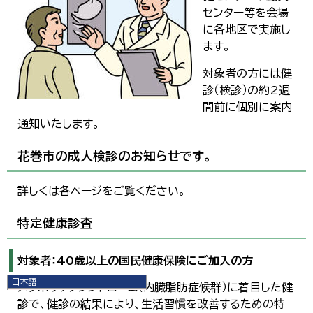
センター等を会場
に各地区で実施し
ます。
対象者の方には健
診（検診）の約2週
間前に個別に案内
通知いたします。
花巻市の成人検診のお知らせです。
詳しくは各ページをご覧ください。
特定健康診査
対象者：40歳以上の国民健康保険にご加入の方
日本語
メタボリックシンドローム（内臓脂肪症候群）に着目した健
日本語
診で、健診の結果により、生活習慣を改善するための特
English