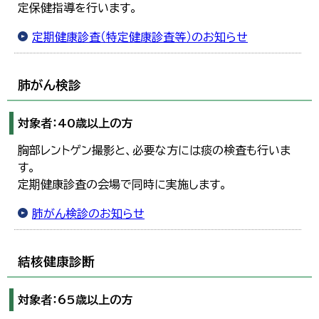
定保健指導を行います。
한국어
简体中文
定期健康診査（特定健康診査等）のお知らせ
繁體中文
肺がん検診
対象者：40歳以上の方
胸部レントゲン撮影と、必要な方には痰の検査も行いま
す。
定期健康診査の会場で同時に実施します。
肺がん検診のお知らせ
結核健康診断
対象者：65歳以上の方