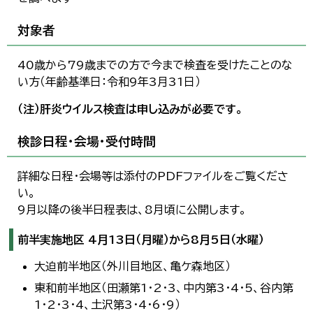
한국어
简体中文
対象者
繁體中文
40歳から79歳までの方で今まで検査を受けたことのな
い方（年齢基準日：令和9年3月31日）
（注）肝炎ウイルス検査は申し込みが必要です。
検診日程・会場・受付時間
詳細な日程・会場等は添付のPDFファイルをご覧くださ
い。
9月以降の後半日程表は、8月頃に公開します。
前半実施地区 4月13日（月曜）から8月5日（水曜）
大迫前半地区（外川目地区、亀ケ森地区）
東和前半地区（田瀬第1・2・3、中内第3・4・5、谷内第
1・2・3・4、土沢第3・4・6・9）