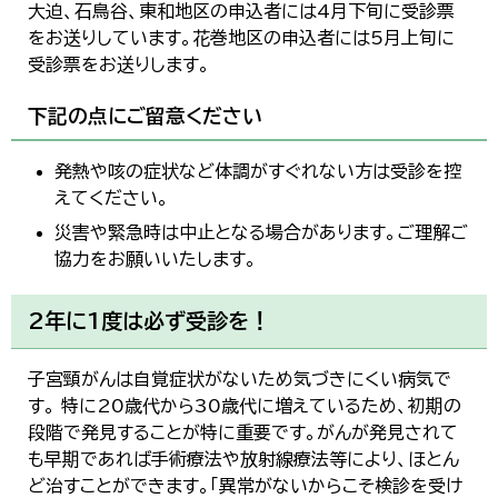
大迫、石鳥谷、東和地区の申込者には4月下旬に受診票
한국어
简体中文
をお送りしています。花巻地区の申込者には5月上旬に
繁體中文
受診票をお送りします。
下記の点にご留意ください
発熱や咳の症状など体調がすぐれない方は受診を控
えてください。
災害や緊急時は中止となる場合があります。ご理解ご
協力をお願いいたします。
2年に1度は必ず受診を！
子宮頸がんは自覚症状がないため気づきにくい病気で
す。 特に20歳代から30歳代に増えているため、初期の
段階で発見することが特に重要です。がんが発見されて
も早期であれば手術療法や放射線療法等により、ほとん
ど治すことができます。「異常がないからこそ検診を受け