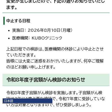
変更が生じましたので、下記の通りお知らせいたし
ます。
中止する日程
実施日： 2026年8月10日（月曜）
医療機関： KUBOクリニック
上記日程での検診は、医療機関の休診により中止とさせ
ていただきます。
皆様には大変ご迷惑をおかけいたしますが、何卒ご理解
のほどお願い申し上げます。
令和8年度子宮頸がん検診のお知らせ
令和8年度子宮頸がん検診を実施します。子宮頸がん検
診は2年に1度必要な検診で、令和7年度に受診していな
日本語
い方は対象となりますので、ぜひ受診しましょう。
日本語
English