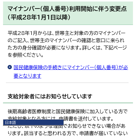
マイナンバー（個人番号）利用開始に伴う変更点
（平成28年1月1日以降）
平成28年1月からは、世帯主と対象の方のマイナンバー
のご記入、世帯主のマイナンバーの確認と窓口に来られ
た方の身分確認が必要になります。詳しくは、下記ページ
を参照ください。
国民健康保険の手続きにマイナンバー（個人番号）が必
要となります
支給対象者にはお知らせしています
後期高齢者医療制度と国民健康保険に加入している方で
支給対象となる方には、申請書を送付しています。
日本語
ただし、以下のような理由でお知らせできない場合があ
日本語
ります。該当すると思われる方で、申請書が届いていない
English