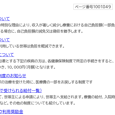
ページ番号1001849
ついて
の特別な理由により、収入が著しく減少し療養における自己負担額（一部負
れる場合に、自己負担額の減免又は徴収を猶予します。
ついて
利用している世帯は負担を軽減できます。
について
必要とする下記の疾病の方は、各健康保険制度で所定の手続きをすると、
、10，000円（月額）となります。
制度のお知らせ
ガの治療を受けた時に、医療費の一部をお戻しする制度です
で受けられる給付一覧）
て、世帯主による申請により、世帯主へ支給されます。療養の給付、入院時
費など。その他の制度についても紹介しています。
ック利用奨励金