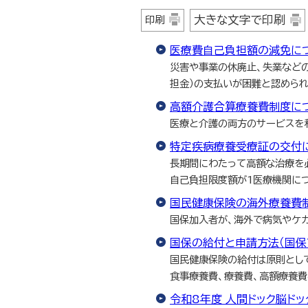
大きな文字で印刷
印刷
医療費自己負担額の減免に
災害や事業の休廃止、失業など
担金）の支払いが困難と認めら
高額介護合算療養費制度に
医療と介護の両方のサービスを
特定疾病療養受療証の交付
長期間にわたって高額な治療を
自己負担限度額が1医療機関につき
国民健康保険の海外療養費
国保加入者が、海外で病気やケ
国保の給付と申請方法（国保
国民健康保険の給付は原則とし
食事療養費、療養費、高額療養
令和8年度 人間ドック脳ド