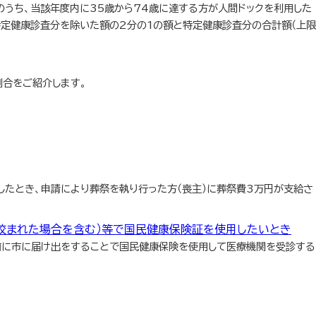
うち、当該年度内に35歳から74歳に達する方が人間ドックを利用した
特定健康診査分を除いた額の2分の1の額と特定健康診査分の合計額（上限
割合をご紹介します。
したとき、申請により葬祭を執り行った方（喪主）に葬祭費3万円が支給さ
咬まれた場合を含む）等で国民健康保険証を使用したいとき
前に市に届け出をすることで国民健康保険を使用して医療機関を受診する