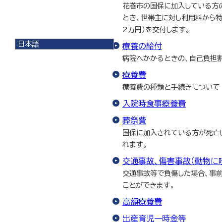
花巻市の国保に加入している方の
とき、世帯主に対し利用料から
2万円）を交付します。
日本語
療養の給付
日本語
病院へかかるときの、自己負担
English
療養費
한국어
简体中文
療養費の種類と手続きについて
繁體中文
入院時食事療養費
葬祭費
国保に加入されている方が死亡
れます。
交通事故、傷害事故（動物に
交通事故等で負傷した場合、事
ことができます。
高額療養費
出産育児一時金等