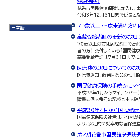
健康保険）
花巻市国民健康保険に加入し、
令和3年12月31日まで延長と
70歳以上75歳未満の方の
日本語
日本語
高齢受給者証の更新のお知
English
70歳以上の方は病院窓口で高
한국어
者の方に交付している「国民健康
简体中文
高齢受給者証は7月31日までに
繁體中文
医療費の通知についてのお
医療費通知、後発医薬品の使用促
国民健康保険の手続きにマイ
平成28年1月からマイナンバー
請書に個人番号の記載と本人確
平成30年4月から国民健康
国民健康保険の運営は市町村が
より、安定的で効率的な国保運
第2期花巻市国民健康保険保