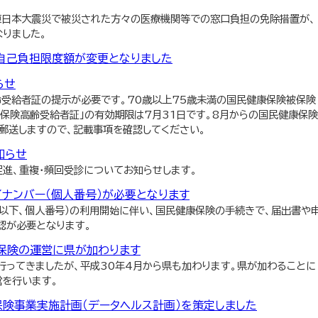
東日本大震災で被災された方々の医療機関等での窓口負担の免除措置が、
なりました。
自己負担限度額が変更となりました
らせ
齢受給者証の提示が必要です。70歳以上75歳未満の国民健康保険被保険
保険高齢受給者証」の有効期限は7月31日です。8月からの国民健康保険
郵送しますので、記載事項を確認してください。
知らせ
進、重複・頻回受診についてお知らせします。
ナンバー（個人番号）が必要となります
（以下、個人番号）の利用開始に伴い、国民健康保険の手続きで、届出書や
認が必要となります。
保険の運営に県が加わります
行ってきましたが、平成30年4月から県も加わります。県が加わることに
営を行います。
険事業実施計画（データヘルス計画）を策定しました