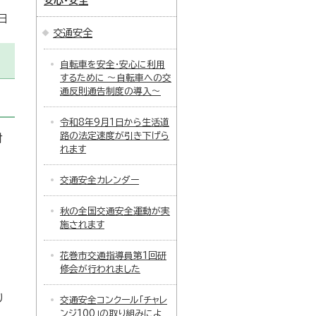
安心・安全
日
交通安全
自転車を安全・安心に利用
するために ～自転車への交
通反則通告制度の導入～
令和8年9月1日から生活道
路の法定速度が引き下げら
対
れます
交通安全カレンダー
秋の全国交通安全運動が実
施されます
花巻市交通指導員第1回研
修会が行われました
り
交通安全コンクール「チャレ
ンジ100」の取り組みによ