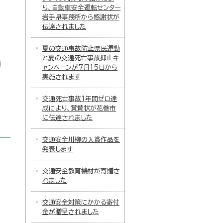
り、自動車安全運転センター
岩手県事務所から感謝状が
伝達されました
夏の交通事故防止県民運動
と夏の交通死亡事故抑止キ
前
ャンペーンが7月15日から
実施されます
交通死亡事故1年間ゼロ達
成により、賞賛状が花巻市
に伝達されました
交通安全川柳の入賞作品を
発表します
交通安全教育機材が寄贈さ
れました
交通安全対策にかかる寄付
金が贈呈されました