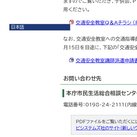
ますのでご覧いただき、子供会、P
用ください。
交通安全教室Q＆Aチラシ （PD
日本語
日本語
なお、交通安全教室への交通指導
English
한국어
月15日を目途に、下記の「交通安
简体中文
繁體中文
交通安全教室講師派遣申請書 （
お問い合わせ先
本庁市民生活総合相談センタ
電話番号：0198-24-2111(内線
PDFファイルをご覧いただくには、
ビシステムズ社のサイト（新しいウ