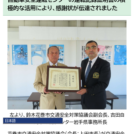
極的な活用により、感謝状が伝達されました
左より、鈴木花巻市交通安全対策協議会副会長、吉田自
日本語
動車安全運転センター岩手県事務所長
日本語
English
花巻市交通安全対策協議会（会長：上田市長）が交通安全