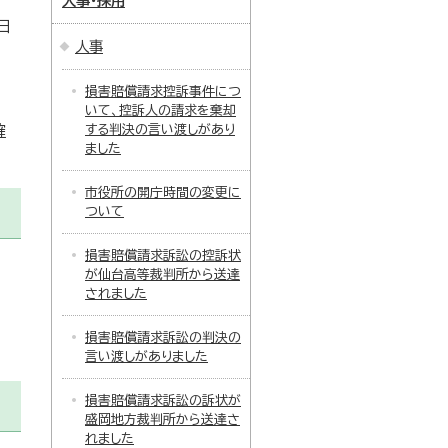
人事・採用
日
人事
損害賠償請求控訴事件につ
いて、控訴人の請求を棄却
確
する判決の言い渡しがあり
ました
市役所の開庁時間の変更に
ついて
損害賠償請求訴訟の控訴状
が仙台高等裁判所から送達
されました
損害賠償請求訴訟の判決の
言い渡しがありました
損害賠償請求訴訟の訴状が
盛岡地方裁判所から送達さ
れました