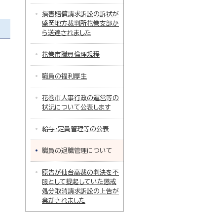
損害賠償請求訴訟の訴状が
盛岡地方裁判所花巻支部か
ら送達されました
花巻市職員倫理規程
職員の福利厚生
花巻市人事行政の運営等の
状況について公表します
給与・定員管理等の公表
職員の退職管理について
原告が仙台高裁の判決を不
服として提起していた懲戒
処分取消請求訴訟の上告が
棄却されました