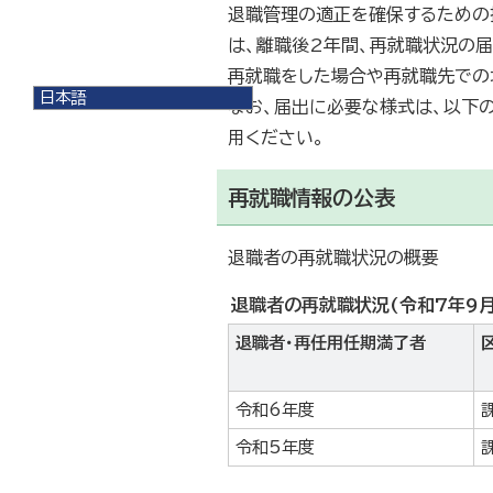
退職管理の適正を確保するための
は、離職後2年間、再就職状況の届
再就職をした場合や再就職先での
日本語
なお、届出に必要な様式は、以下
日本語
用ください。
English
한국어
简体中文
再就職情報の公表
繁體中文
退職者の再就職状況の概要
退職者の再就職状況(令和7年9月
退職者・再任用任期満了者
令和6年度
令和5年度