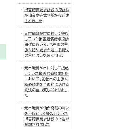
損害賠償請求訴訟の控訴状
が仙台高等裁判所から送達
されました
元市職員が市に対して提起
していた損害賠償請求控訴
事件において、花巻市の主
張を認め請求を退ける判決
の言い渡しがありました
元市職員が市に対して提起
していた損害賠償請求訴訟
において、花巻市の主張を
認め請求を全面的に退ける
判決の言い渡しがありまし
た
元市職員が仙台高裁の判決
を不服として提起していた
損害賠償請求訴訟の上告が
棄却されました