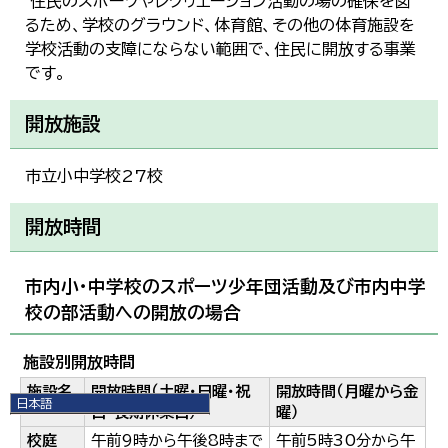
住民のスポーツやレクリエーション活動の場の確保を図
るため、学校のグラウンド、体育館、その他の体育施設を
学校活動の支障にならない範囲で、住民に開放する事業
です。
開放施設
市立小中学校27校
開放時間
市内小・中学校のスポーツ少年団活動及び市内中学
校の部活動への開放の場合
施設別開放時間
施設名
開放時間（土曜・日曜・祝
開放時間（月曜から金
日本語
日・長期休業日）
曜）
日本語
校庭
午前9時から午後8時まで
午前5時30分から午
English