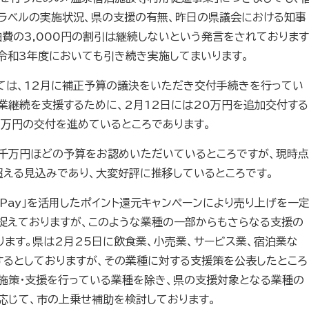
トラベルの実施状況、県の支援の有無、昨日の県議会における知事
費の3,000円の割引は継続しないという発言をされております
令和3年度においても引き続き実施してまいります。
ては、12月に補正予算の議決をいただき交付手続きを行ってい
業継続を支援するために、2月12日には20万円を追加交付する
0万円の交付を進めているところであります。
1億5千万円ほどの予算をお認めいただいているところですが、現時点
超える見込みであり、大変好評に推移しているところです。
yPay」を活用したポイント還元キャンペーンにより売り上げを一
捉えておりますが、このような業種の一部からもさらなる支援の
ます。県は2月25日に飲食業、小売業、サービス業、宿泊業な
するとしておりますが、その業種に対する支援策を公表したところ
の施策・支援を行っている業種を除き、県の支援対象となる業種の
応じて、市の上乗せ補助を検討しております。