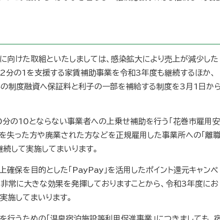
に向けた取組といたしましては、感染拡大により売上が減少した
の2分の1を支援する家賃補助事業を令和3年度も継続するほか、
県の制度融資へ保証料と利子の一部を補給する制度を3月1日か
0分の10とならない事業者への上乗せ補助を行う「花巻市雇用安
職を失った方や廃業された方などを正規雇用した事業所への「離
継続して実施してまいります。
確保を目的とした「PayPay」を活用したポイント還元キャンペ
て非常に大きな効果を発揮しておりますことから、令和3年度にお
実施してまいります。
を行うための「温泉宿泊施設等利用促進事業」につきましても、