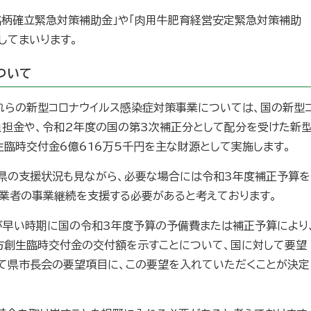
銘柄確立緊急対策補助金」や「肉用牛肥育経営安定緊急対策補助
してまいります。
ついて
れらの新型コロナウイルス感染症対策事業については、国の新型
負担金や、令和2年度の国の第3次補正分として配分を受けた新
臨時交付金6億616万5千円を主な財源として実施します。
や県の支援状況も見ながら、必要な場合には令和3年度補正予算を
事業者の事業継続を支援する必要があると考えております。
が早い時期に国の令和3年度予算の予備費または補正予算により
方創生臨時交付金の交付額を示すことについて、国に対して要望
って県市長会の要望項目に、この要望を入れていただくことが決定