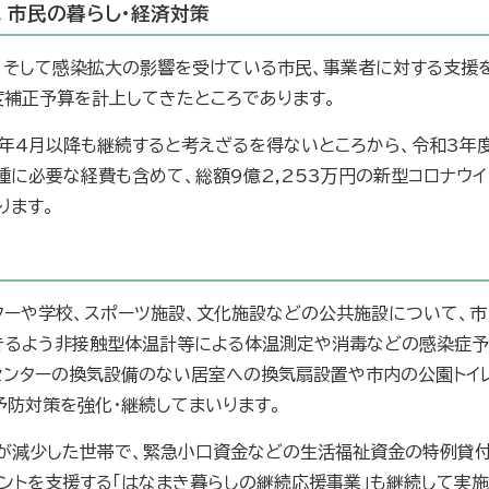
 市民の暮らし・経済対策
、そして感染拡大の影響を受けている市民、事業者に対する支援
度補正予算を計上してきたところであります。
本年4月以降も継続すると考えざるを得ないところから、令和3年
に必要な経費も含めて、総額9億2,253万円の新型コロナウイ
ります。
ターや学校、スポーツ施設、文化施設などの公共施設について、市
きるよう非接触型体温計等による体温測定や消毒などの感染症予
センターの換気設備のない居室への換気扇設置や市内の公園トイ
予防対策を強化・継続してまいります。
が減少した世帯で、緊急小口資金などの生活福祉資金の特例貸
ントを支援する「はなまき暮らしの継続応援事業」も継続して実施