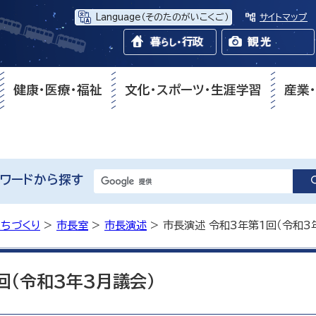
Language
（そのたのがいこくご）
サイトマップ
健康・医療・福祉
文化・スポーツ・生涯学習
産業
ワードから探す
まちづくり
>
市長室
>
市長演述
> 市長演述 令和3年第1回（令和3
回（令和3年3月議会）