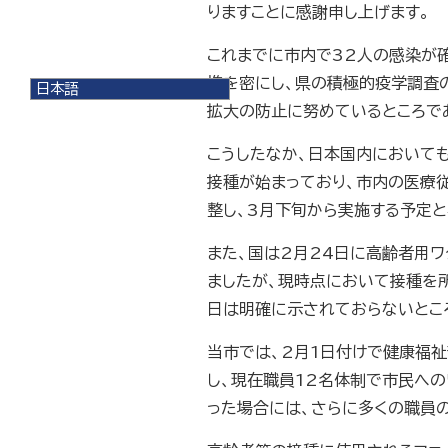
りますことに感謝申し上げます。
これまでに市内で32人の感染が
携を密にし、県の積極的疫学調査
日本語
日本語
拡大の防止に努めているところで
English
한국어
こうしたなか、日本国内において
简体中文
接種が始まっており、市内の医療
繁體中文
整し、3月下旬から実施する予定と
また、国は2月24日に高齢者用ワ
ましたが、現時点において接種を
日は明確に示されておらないとこ
当市では、2月1日付けで健康福祉
し、現在職員12名体制で市民へ
った場合には、さらに多くの職員