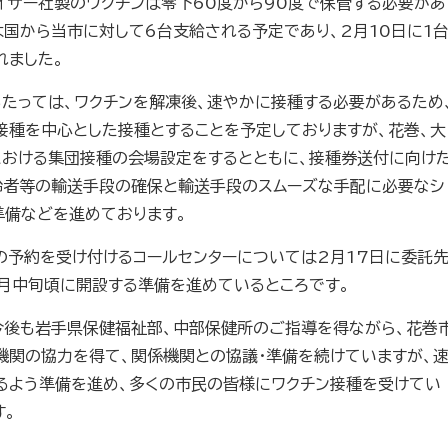
イザー社製のワクチンは零下60度から90度で保管する必要があ
国から当市に対して6台支給される予定であり、2月10日に1
れました。
あたっては、ワクチンを解凍後、速やかに接種する必要があるため
接種を中心とした接種とすることを予定しておりますが、花巻、大
における集団接種の会場設定をするとともに、接種券送付に向け
齢者等の輸送手段の確保と輸送手段のスムーズな手配に必要なシ
準備などを進めております。
の予約を受け付けるコールセンターについては2月17日に委託
3月中旬頃に開設する準備を進めているところです。
今後も岩手県保健福祉部、中部保健所のご指導を得ながら、花巻
機関の協力を得て、関係機関との協議・準備を続けていますが、
るよう準備を進め、多くの市民の皆様にワクチン接種を受けてい
す。