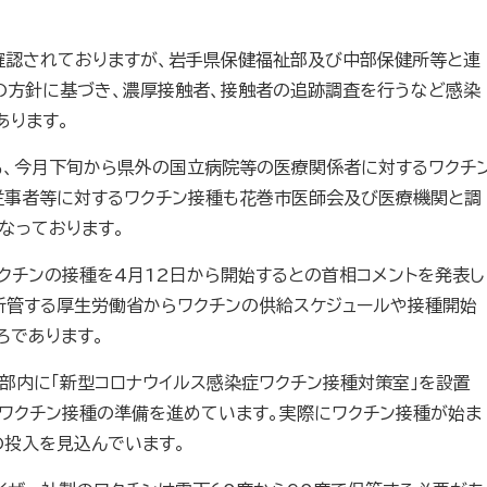
確認されておりますが、岩手県保健福祉部及び中部保健所等と連
の方針に基づき、濃厚接触者、接触者の追跡調査を行うなど感染
あります。
も、今月下旬から県外の国立病院等の医療関係者に対するワクチ
従事者等に対するワクチン接種も花巻市医師会及び医療機関と調
なっております。
クチンの接種を4月12日から開始するとの首相コメントを発表し
所管する厚生労働省からワクチンの供給スケジュールや接種開始
ろであります。
部内に「新型コロナウイルス感染症ワクチン接種対策室」を設置
のワクチン接種の準備を進めています。実際にワクチン接種が始ま
の投入を見込んでいます。