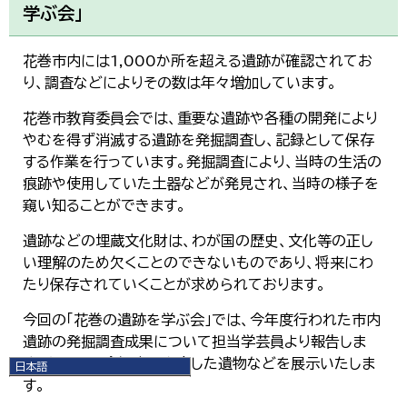
学ぶ会」
花巻市内には1,000か所を超える遺跡が確認されてお
り、調査などによりその数は年々増加しています。
花巻市教育委員会では、重要な遺跡や各種の開発により
やむを得ず消滅する遺跡を発掘調査し、記録として保存
する作業を行っています。発掘調査により、当時の生活の
痕跡や使用していた土器などが発見され、当時の様子を
窺い知ることができます。
遺跡などの埋蔵文化財は、わが国の歴史、文化等の正し
い理解のため欠くことのできないものであり、将来にわ
たり保存されていくことが求められております。
今回の「花巻の遺跡を学ぶ会」では、今年度行われた市内
遺跡の発掘調査成果について担当学芸員より報告しま
す。あわせて会場内に出土した遺物などを展示いたしま
日本語
す。
日本語
English