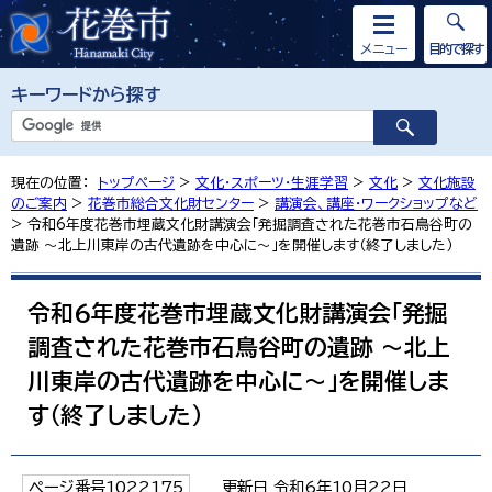
メニュー
目的で探す
キーワードから探す
現在の位置：
トップページ
>
文化・スポーツ・生涯学習
>
文化
>
文化施設
のご案内
>
花巻市総合文化財センター
>
講演会、講座・ワークショップなど
> 令和6年度花巻市埋蔵文化財講演会「発掘調査された花巻市石鳥谷町の
遺跡 ～北上川東岸の古代遺跡を中心に～」を開催します（終了しました）
令和6年度花巻市埋蔵文化財講演会「発掘
調査された花巻市石鳥谷町の遺跡 ～北上
川東岸の古代遺跡を中心に～」を開催しま
す（終了しました）
ページ番号1022175
更新日 令和6年10月22日