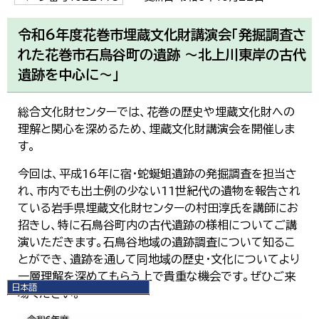
令和6年度花巻市埋蔵文化財講演会「発掘調査さ
れた花巻市石鳥谷町の遺跡 ～北上川東岸の古代
遺跡を中心に～」
総合文化財センターでは、花巻の歴史や埋蔵文化財への
理解と関心を深めるため、埋蔵文化財講演会を開催しま
す。
今回は、平成16年に宿・蛇蜒蛆遺跡の発掘調査を担当さ
れ、市内でも出土例の少ない11世紀代の遺物を報告され
ている岩手県埋蔵文化財センターの村田淳氏を講師にお
招きし、特に石鳥谷町内の古代遺跡の様相についてご講
演いただきます。石鳥谷地域の遺跡調査について知るこ
とができ、遺跡を通して同地域の歴史・文化についてより
一層理解を深めてもらう上で貴重な機会です。ぜひご来
日本語
場ください。
日本語
English