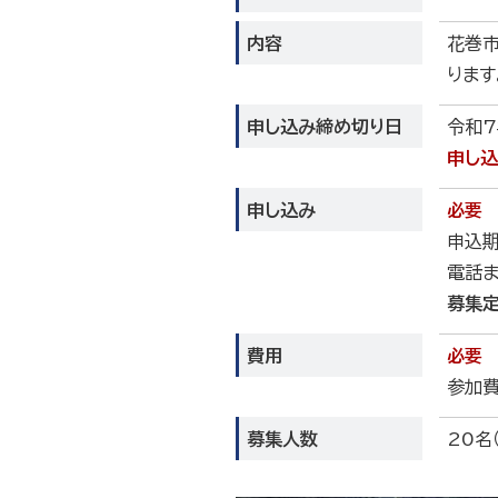
内容
花巻
ります
申し込み締め切り日
令和7
申し込
申し込み
必要
申込期
電話ま
募集定
費用
必要
参加費
募集人数
20名