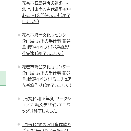
花巻市石鳥谷町の遺跡 ～
北上川東岸の古代遺跡を中
心に～」を開催します（終了
しました）
花巻市総合文化財センター
企画展「城下の手仕事 花巻
傘」関連イベント「花巻傘製
作実演」（終了しました）
花巻市総合文化財センター
企画展「城下の手仕事 花巻
傘」関連イベント「ミニチュア
花巻傘作り」（終了しました）
【再掲】令和6年度 ワークシ
ョップ「縄文デザインエコバ
ッグ」（終了しました）
【再掲】発掘のお仕事体験＆
バックヤードツアー（終了し