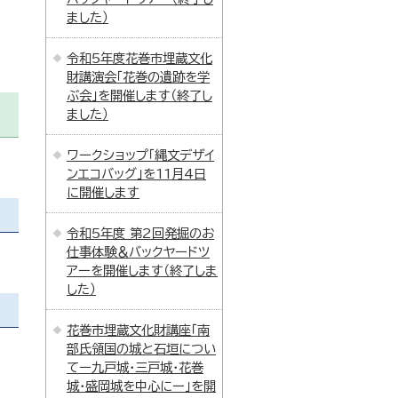
ました）
令和5年度花巻市埋蔵文化
財講演会「花巻の遺跡を学
ぶ会」を開催します（終了し
ました）
ワークショップ「縄文デザイ
ンエコバッグ」を11月4日
に開催します
令和5年度 第2回発掘のお
仕事体験＆バックヤードツ
アーを開催します（終了しま
した）
花巻市埋蔵文化財講座「南
部氏領国の城と石垣につい
てー九戸城・三戸城・花巻
城・盛岡城を中心にー」を開