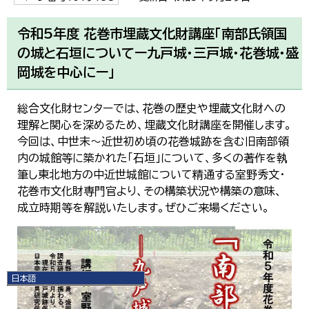
令和5年度 花巻市埋蔵文化財講座「南部氏領国
の城と石垣についてー九戸城・三戸城・花巻城・盛
岡城を中心にー」
総合文化財センターでは、花巻の歴史や埋蔵文化財への
理解と関心を深めるため、埋蔵文化財講座を開催します。
今回は、中世末～近世初め頃の花巻城跡を含む旧南部領
内の城館等に築かれた「石垣」について、多くの著作を執
筆し東北地方の中近世城館について精通する室野秀文・
花巻市文化財専門官より、その構築状況や構築の意味、
成立時期等を解説いたします。ぜひご来場ください。
日本語
日本語
English