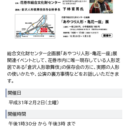
한국어
简体中文
繁體中文
総合文化財センター企画展「あやつり人形・亀花一座」展
関連イベントとして、花巻市内に唯一現存している人形芝
居である「倉沢人形歌舞伎」の保存会の方に、実際の人形
の使いかたや、公演の裏方事情などをお話しいただきま
す。
開催日
平成31年2月2日（土曜）
開催時間
午後1時30分 から 午後3時 まで