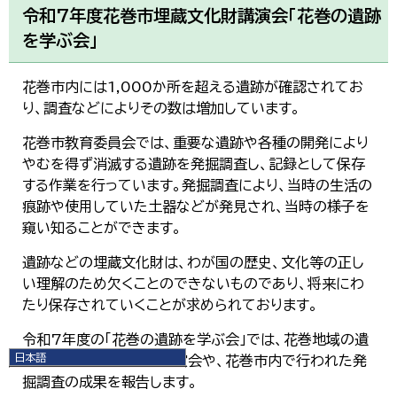
令和7年度花巻市埋蔵文化財講演会「花巻の遺跡
を学ぶ会」
花巻市内には1,000か所を超える遺跡が確認されてお
り、調査などによりその数は増加しています。
花巻市教育委員会では、重要な遺跡や各種の開発により
やむを得ず消滅する遺跡を発掘調査し、記録として保存
する作業を行っています。発掘調査により、当時の生活の
痕跡や使用していた土器などが発見され、当時の様子を
窺い知ることができます。
遺跡などの埋蔵文化財は、わが国の歴史、文化等の正し
い理解のため欠くことのできないものであり、将来にわ
たり保存されていくことが求められております。
令和7年度の「花巻の遺跡を学ぶ会」では、花巻地域の遺
日本語
跡に関連したテーマの講演会や、花巻市内で行われた発
日本語
掘調査の成果を報告します。
English