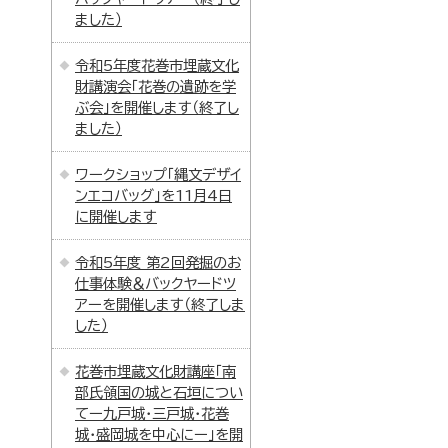
ました）
令和5年度花巻市埋蔵文化
財講演会「花巻の遺跡を学
ぶ会」を開催します（終了し
ました）
ワークショップ「縄文デザイ
ンエコバッグ」を11月4日
に開催します
令和5年度 第2回発掘のお
仕事体験＆バックヤードツ
アーを開催します（終了しま
した）
花巻市埋蔵文化財講座「南
部氏領国の城と石垣につい
てー九戸城・三戸城・花巻
城・盛岡城を中心にー」を開