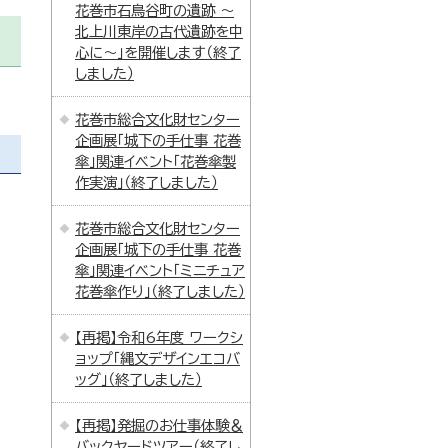
花巻市石鳥谷町の遺跡 ～
北上川東岸の古代遺跡を中
心に～」を開催します（終了
しました）
花巻市総合文化財センター
企画展「城下の手仕事 花巻
傘」関連イベント「花巻傘製
作実演」（終了しました）
花巻市総合文化財センター
企画展「城下の手仕事 花巻
傘」関連イベント「ミニチュア
花巻傘作り」（終了しました）
【再掲】令和6年度 ワークシ
ョップ「縄文デザインエコバ
ッグ」（終了しました）
【再掲】発掘のお仕事体験＆
バックヤードツアー（終了し