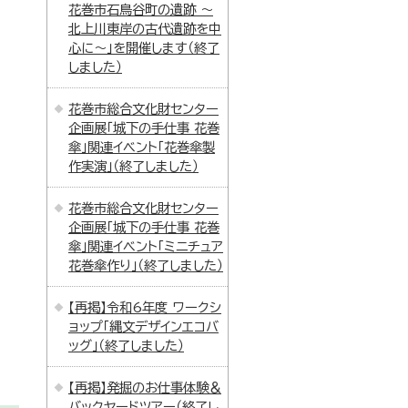
花巻市石鳥谷町の遺跡 ～
北上川東岸の古代遺跡を中
心に～」を開催します（終了
しました）
花巻市総合文化財センター
企画展「城下の手仕事 花巻
傘」関連イベント「花巻傘製
作実演」（終了しました）
花巻市総合文化財センター
企画展「城下の手仕事 花巻
傘」関連イベント「ミニチュア
花巻傘作り」（終了しました）
【再掲】令和6年度 ワークシ
ョップ「縄文デザインエコバ
ッグ」（終了しました）
【再掲】発掘のお仕事体験＆
バックヤードツアー（終了し