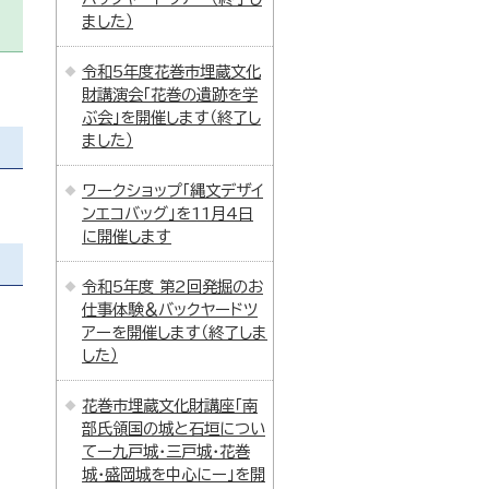
ました）
令和5年度花巻市埋蔵文化
財講演会「花巻の遺跡を学
ぶ会」を開催します（終了し
ました）
ワークショップ「縄文デザイ
ンエコバッグ」を11月4日
に開催します
令和5年度 第2回発掘のお
仕事体験＆バックヤードツ
アーを開催します（終了しま
した）
花巻市埋蔵文化財講座「南
部氏領国の城と石垣につい
てー九戸城・三戸城・花巻
城・盛岡城を中心にー」を開