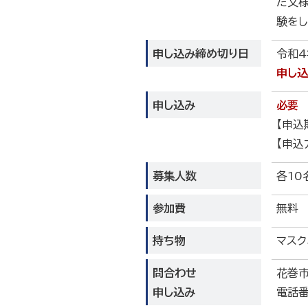
た文様
験をし
申し込み締め切り日
令和4
申し込
申し込み
必要
【申込
【申込
募集人数
各10
参加費
無料
持ち物
マスク
問合わせ
花巻
申し込み
電話番