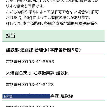
また、宅地や農地に出入りするために水路に橋を架けた
りする場合も同様です。
ただし物件や条件によっては許可できない場合や、許可
された占用物件によっては有償の場合があります。
詳しくは、本庁道路課、各総合支所地域振興課建設係へ。
担当
建設部 道路課 管理係（本庁舎新館3階）
電話番号：0198-41-3558
大迫総合支所 地域振興課 建設係
電話番号：0198-41-3123
石鳥谷総合支所 地域振興課 建設係
日本語
日本語
English