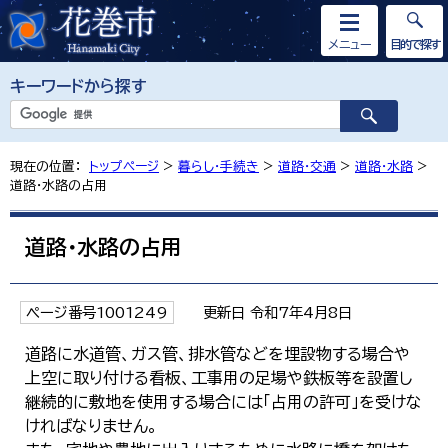
メニュー
目的で探す
キーワードから探す
現在の位置：
トップページ
>
暮らし・手続き
>
道路・交通
>
道路・水路
>
道路・水路の占用
道路・水路の占用
ページ番号1001249
更新日 令和7年4月8日
道路に水道管、ガス管、排水管などを埋設物する場合や
上空に取り付ける看板、工事用の足場や鉄板等を設置し
継続的に敷地を使用する場合には「占用の許可」を受けな
ければなりません。